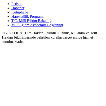
İletişim
Haberler
Kütüphane
Hareketlilik Programı
T.C. Millî Eğitim Bakanlığı
Millî Eğitim Akademisi Başkanlığı
© 2022
ÖBA
. Tüm Hakları Saklıdır. Gizlilik, Kullanım ve Telif
Hakları bildirimlerinde belirtilen kurallar çerçevesinde hizmet
sunulmaktadır.