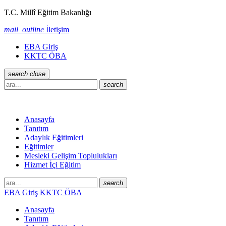
T.C. Millî Eğitim Bakanlığı
mail_outline
İletişim
EBA Giriş
KKTC ÖBA
search
close
search
Anasayfa
Tanıtım
Adaylık Eğitimleri
Eğitimler
Mesleki Gelişim Toplulukları
Hizmet İçi Eğitim
search
EBA Giriş
KKTC ÖBA
Anasayfa
Tanıtım