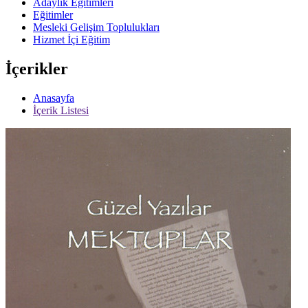
Adaylık Eğitimleri
Eğitimler
Mesleki Gelişim Toplulukları
Hizmet İçi Eğitim
İçerikler
Anasayfa
İçerik Listesi