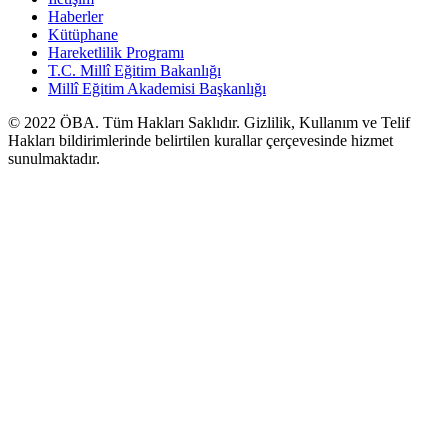
Haberler
Kütüphane
Hareketlilik Programı
T.C. Millî Eğitim Bakanlığı
Millî Eğitim Akademisi Başkanlığı
© 2022
ÖBA
. Tüm Hakları Saklıdır. Gizlilik, Kullanım ve Telif
Hakları bildirimlerinde belirtilen kurallar çerçevesinde hizmet
sunulmaktadır.