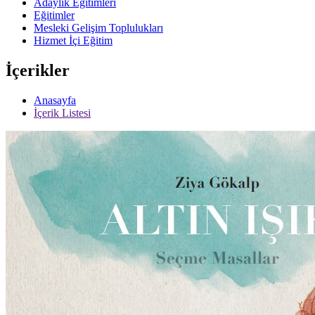
Adaylık Eğitimleri
Eğitimler
Mesleki Gelişim Toplulukları
Hizmet İçi Eğitim
İçerikler
Anasayfa
İçerik Listesi