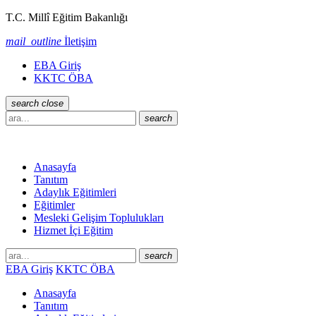
T.C. Millî Eğitim Bakanlığı
mail_outline
İletişim
EBA Giriş
KKTC ÖBA
search
close
search
Anasayfa
Tanıtım
Adaylık Eğitimleri
Eğitimler
Mesleki Gelişim Toplulukları
Hizmet İçi Eğitim
search
EBA Giriş
KKTC ÖBA
Anasayfa
Tanıtım