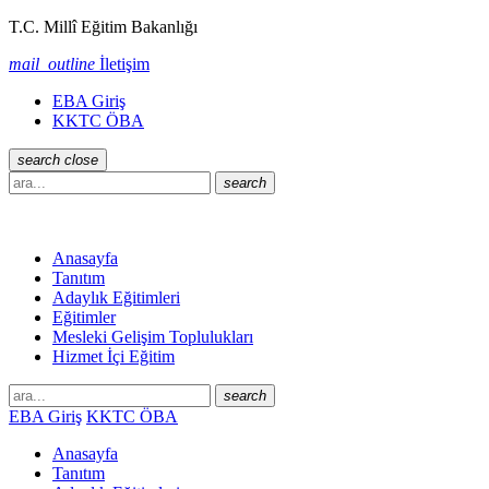
T.C. Millî Eğitim Bakanlığı
mail_outline
İletişim
EBA Giriş
KKTC ÖBA
search
close
search
Anasayfa
Tanıtım
Adaylık Eğitimleri
Eğitimler
Mesleki Gelişim Toplulukları
Hizmet İçi Eğitim
search
EBA Giriş
KKTC ÖBA
Anasayfa
Tanıtım