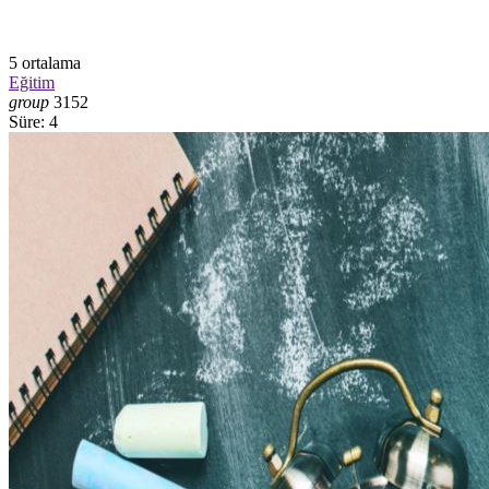
5
ortalama
Eğitim
group
3152
Süre: 4