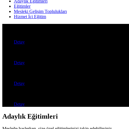
Adaylık Eğitimleri
Eğitimler
Mesleki Gelişim Toplulukları
Hizmet İçi Eğitim
Dijital Yetkinlik Eğitim Paketi
Detay
Yapay Zekâ Destekli Eğitsel İçerik Geliştirme Semineri
Detay
2026 Haziran Dönemi Mesleki Çalışma Semineri
Detay
Stratejik Yönetim ve Planlama Temel Eğitim Semineri
Detay
Adaylık Eğitimleri
Mesleğe başlerken, size özel eğitimlerinizi takip edebilirsiniz.