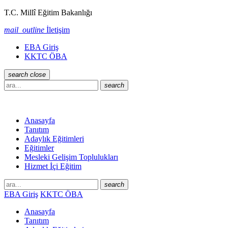
T.C. Millî Eğitim Bakanlığı
mail_outline
İletişim
EBA Giriş
KKTC ÖBA
search
close
search
Anasayfa
Tanıtım
Adaylık Eğitimleri
Eğitimler
Mesleki Gelişim Toplulukları
Hizmet İçi Eğitim
search
EBA Giriş
KKTC ÖBA
Anasayfa
Tanıtım