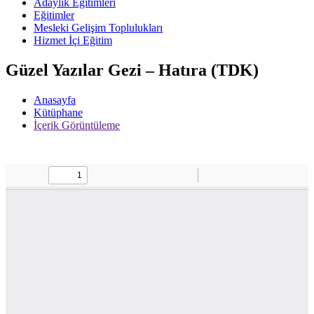
Adaylık Eğitimleri
Eğitimler
Mesleki Gelişim Toplulukları
Hizmet İçi Eğitim
Güzel Yazılar Gezi – Hatıra (TDK)
Anasayfa
Kütüphane
İçerik Görüntüleme