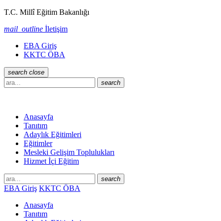
T.C. Millî Eğitim Bakanlığı
mail_outline
İletişim
EBA Giriş
KKTC ÖBA
search
close
search
Anasayfa
Tanıtım
Adaylık Eğitimleri
Eğitimler
Mesleki Gelişim Toplulukları
Hizmet İçi Eğitim
search
EBA Giriş
KKTC ÖBA
Anasayfa
Tanıtım