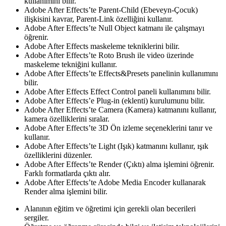
kullanımını bilir.
Adobe After Effects’te Parent-Child (Ebeveyn-Çocuk)
ilişkisini kavrar, Parent-Link özelliğini kullanır.
Adobe After Effects’te Null Object katmanı ile çalışmayı
öğrenir.
Adobe After Effects maskeleme tekniklerini bilir.
Adobe After Effects’te Roto Brush ile video üzerinde
maskeleme tekniğini kullanır.
Adobe After Effects’te Effects&Presets panelinin kullanımını
bilir.
Adobe After Effects Effect Control paneli kullanımını bilir.
Adobe After Effects’e Plug-in (eklenti) kurulumunu bilir.
Adobe After Effects’te Camera (Kamera) katmanını kullanır,
kamera özelliklerini sıralar.
Adobe After Effects’te 3D Ön izleme seçeneklerini tanır ve
kullanır.
Adobe After Effects’te Light (Işık) katmanını kullanır, ışık
özelliklerini düzenler.
Adobe After Effects’te Render (Çıktı) alma işlemini öğrenir.
Farklı formatlarda çıktı alır.
Adobe After Effects’te Adobe Media Encoder kullanarak
Render alma işlemini bilir.
Alanının eğitim ve öğretimi için gerekli olan becerileri
sergiler.