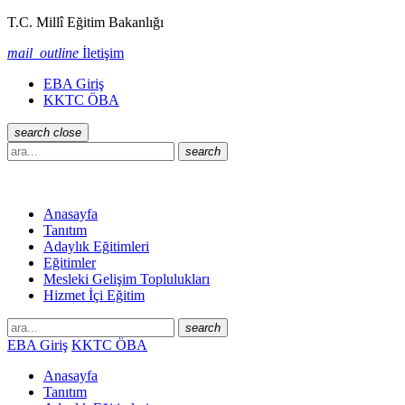
T.C. Millî Eğitim Bakanlığı
mail_outline
İletişim
EBA Giriş
KKTC ÖBA
search
close
search
Anasayfa
Tanıtım
Adaylık Eğitimleri
Eğitimler
Mesleki Gelişim Toplulukları
Hizmet İçi Eğitim
search
EBA Giriş
KKTC ÖBA
Anasayfa
Tanıtım